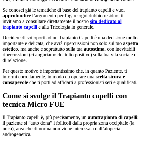
Se conosci già le tematiche di base del trapianto capelli e vuoi
approfondire
l’argomento per fugare ogni dubbio residuo, ti
invitiamo a consultare direttamente il nostro
sito dedicato al
trapianto capelli
e alla Tricologia in generale.
Decidere di sottoporti ad un Trapianto Capelli è una decisione molto
importante e delicata, che avrà ripercussioni non solo sul tuo
aspetto
estetico
, ma anche e soprattutto sulla tua
autostima
, con inevitabili
ripercussioni (ci auguriamo del tutto positive) sulla tua vita sociale e
di relazione.
Per questo motivo è importantissimo che, in quanto Paziente, ti
informi correttamente, in modo da operare una
scelta sicura e
consapevole
che ti porti ad affidarti a professionisti seri e qualificati.
Come si svolge il Trapianto capelli con
tecnica Micro FUE​
Il Trapianto capelli è, più precisamente, un
autotrapianto di capelli
:
il paziente si “auto dona” i follicoli dalla propria zona occipitale (la
nuca), area che di norma non viene interessata dall’alopecia
androgenetica.