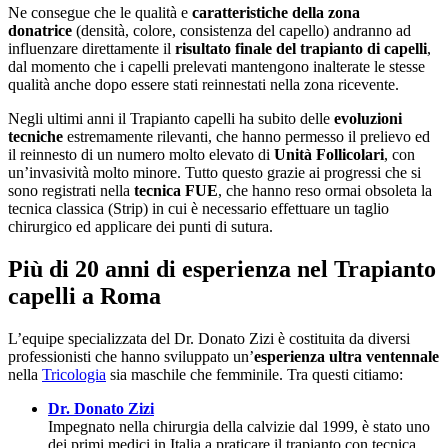
Ne consegue che le qualità e
caratteristiche
della zona
donatrice
(densità, colore, consistenza del capello) andranno ad
influenzare direttamente il
risultato finale del trapianto di capelli
,
dal momento che i capelli prelevati mantengono inalterate le stesse
qualità anche dopo essere stati reinnestati nella zona ricevente.
Negli ultimi anni il Trapianto capelli ha subito delle
evoluzioni
tecniche
estremamente rilevanti, che hanno permesso il prelievo ed
il reinnesto di un numero molto elevato di
Unità Follicolari
, con
un’invasività molto minore. Tutto questo grazie ai progressi che si
sono registrati nella
tecnica FUE
, che hanno reso ormai obsoleta la
tecnica classica (Strip) in cui è necessario effettuare un taglio
chirurgico ed applicare dei punti di sutura.
Più di 20 anni di esperienza nel Trapianto
capelli a Roma
L’equipe specializzata del Dr. Donato Zizi è costituita da diversi
professionisti che hanno sviluppato un’
esperienza ultra ventennale
nella
Tricologia
sia maschile che femminile. Tra questi citiamo:
Dr. Donato Zizi
Impegnato nella chirurgia della calvizie dal 1999, è stato uno
dei primi medici in Italia a praticare il trapianto con tecnica