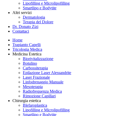
Lipofilling e Microlipofilling
Smartlipo e Bodytite
Altri servizi
Dermatologia
Terapia del Dolore
Dr. Donato Zizi
Contattaci
Home
Trapianto Capelli
Tricologia Medica
Medicina Estetica
Biorivitalizzazione
Botulino
Carbossiterapia
Epilazione Laser Alessandrite
Laser Frazionale
Linfodrenaggio Manuale
Mesoterapia
Radiofrequenza Medica
Rimozione Capillari
Chirurgia estetica
Blefaroplastica
Lipofilling e Microlipofilling
Smartlipo e Bodytite