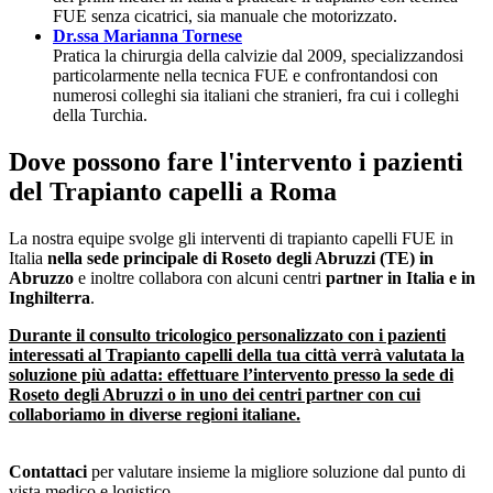
FUE senza cicatrici, sia manuale che motorizzato.
Dr.ssa Marianna Tornese
Pratica la chirurgia della calvizie dal 2009, specializzandosi
particolarmente nella tecnica FUE e confrontandosi con
numerosi colleghi sia italiani che stranieri, fra cui i colleghi
della Turchia.
Dove possono fare l'intervento i pazienti
del Trapianto capelli a Roma
La nostra equipe svolge gli interventi di trapianto capelli FUE in
Italia
nella sede principale di Roseto degli Abruzzi (TE) in
Abruzzo
e inoltre collabora con alcuni centri
partner in Italia e in
Inghilterra
.
Durante il consulto tricologico personalizzato con i pazienti
interessati al Trapianto capelli della tua città verrà valutata la
soluzione più adatta: effettuare l’intervento presso la sede di
Roseto degli Abruzzi o in uno dei centri partner con cui
collaboriamo in diverse regioni italiane.
Contattaci
per valutare insieme la migliore soluzione dal punto di
vista medico e logistico.