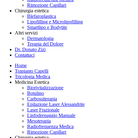
Rimozione Capillari
Chirurgia estetica
Blefaroplastica
Lipofilling e Microlipofilling
Smartlipo e Bodytite
Altri servizi
Dermatologia
Terapia del Dolore
Dr. Donato Zizi
Contattaci
Home
Trapianto Capelli
Tricologia Medica
Medicina Estetica
Biorivitalizzazione
Botulino
Carbossiterapia
Epilazione Laser Alessandrite
Laser Frazionale
Linfodrenaggio Manuale
Mesoterapia
Radiofrequenza Medica
Rimozione Capillari
Chirurgia estetica