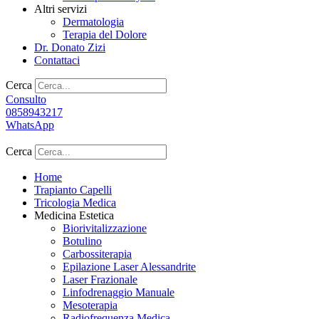
Altri servizi
Dermatologia
Terapia del Dolore
Dr. Donato Zizi
Contattaci
Cerca
Consulto
0858943217
WhatsApp
Cerca
Home
Trapianto Capelli
Tricologia Medica
Medicina Estetica
Biorivitalizzazione
Botulino
Carbossiterapia
Epilazione Laser Alessandrite
Laser Frazionale
Linfodrenaggio Manuale
Mesoterapia
Radiofrequenza Medica