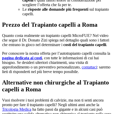
capelli
e quali fattori tenere in considerazione per
scegliere l’offerta che fa per te.
Le
risposte alle domande più frequenti
sul trapianto
capelli.
Prezzo del Trapianto capelli a Roma
Quanto costa realmente un trapianto capelli MicroFUE? Nel video
che segue il Dr. Donato Zizi spiega nel dettaglio quali sono i fattori
che entrano in gioco nel determinare i
costi del trapianto capelli
.
Per conoscere la nostra offerta per l’autotrapianto capelli consulta la
pagina dedicata ai costi
, con tutte le informazioni di cui hai
bisogno. Se desideri ulteriori chiarimenti, una visita di
approfondimento o un preventivo personalizzato,
contattaci
: saremo
lieti di risponderti nel più breve tempo possibile.
Alternative non chirurgiche al Trapianto
capelli a Roma
Vuoi risolvere i tuoi problemi di calvizie, ma non ti senti ancora
pronto per fare il trapianto capelli? Negli ultimi anni anche la
Tricologia Medica
ha fatto passi da gigante e in alcuni casi può
costituire una valida alternativa non chirurgica al trapianto nella cura