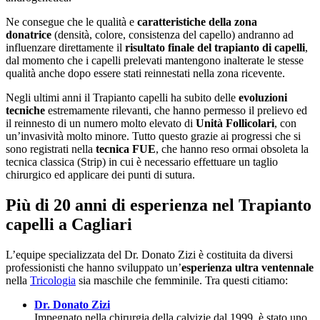
Ne consegue che le qualità e
caratteristiche
della zona
donatrice
(densità, colore, consistenza del capello) andranno ad
influenzare direttamente il
risultato finale del trapianto di capelli
,
dal momento che i capelli prelevati mantengono inalterate le stesse
qualità anche dopo essere stati reinnestati nella zona ricevente.
Negli ultimi anni il Trapianto capelli ha subito delle
evoluzioni
tecniche
estremamente rilevanti, che hanno permesso il prelievo ed
il reinnesto di un numero molto elevato di
Unità Follicolari
, con
un’invasività molto minore. Tutto questo grazie ai progressi che si
sono registrati nella
tecnica FUE
, che hanno reso ormai obsoleta la
tecnica classica (Strip) in cui è necessario effettuare un taglio
chirurgico ed applicare dei punti di sutura.
Più di 20 anni di esperienza nel Trapianto
capelli a Cagliari
L’equipe specializzata del Dr. Donato Zizi è costituita da diversi
professionisti che hanno sviluppato un’
esperienza ultra ventennale
nella
Tricologia
sia maschile che femminile. Tra questi citiamo:
Dr. Donato Zizi
Impegnato nella chirurgia della calvizie dal 1999, è stato uno