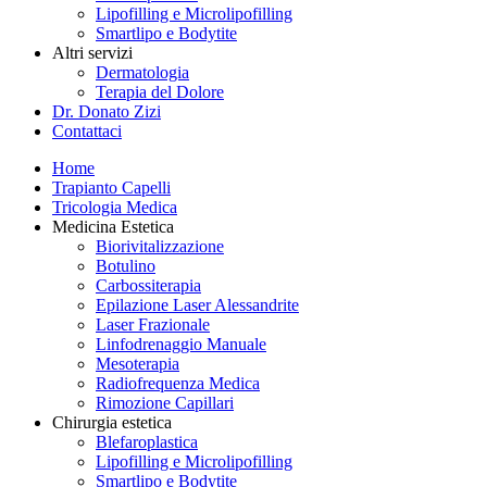
Lipofilling e Microlipofilling
Smartlipo e Bodytite
Altri servizi
Dermatologia
Terapia del Dolore
Dr. Donato Zizi
Contattaci
Home
Trapianto Capelli
Tricologia Medica
Medicina Estetica
Biorivitalizzazione
Botulino
Carbossiterapia
Epilazione Laser Alessandrite
Laser Frazionale
Linfodrenaggio Manuale
Mesoterapia
Radiofrequenza Medica
Rimozione Capillari
Chirurgia estetica
Blefaroplastica
Lipofilling e Microlipofilling
Smartlipo e Bodytite