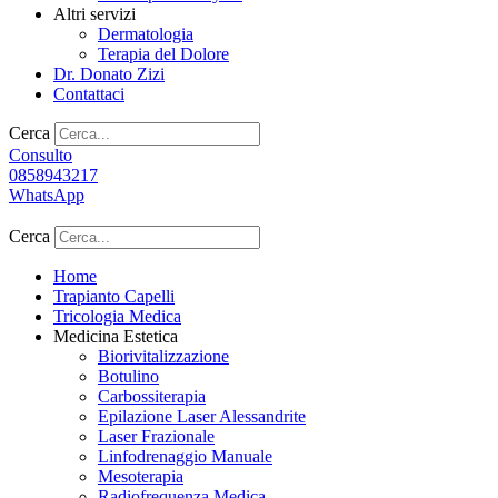
Altri servizi
Dermatologia
Terapia del Dolore
Dr. Donato Zizi
Contattaci
Cerca
Consulto
0858943217
WhatsApp
Cerca
Home
Trapianto Capelli
Tricologia Medica
Medicina Estetica
Biorivitalizzazione
Botulino
Carbossiterapia
Epilazione Laser Alessandrite
Laser Frazionale
Linfodrenaggio Manuale
Mesoterapia
Radiofrequenza Medica