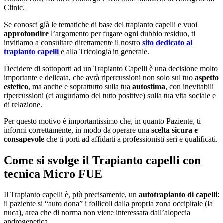
Clinic.
Se conosci già le tematiche di base del trapianto capelli e vuoi
approfondire
l’argomento per fugare ogni dubbio residuo, ti
invitiamo a consultare direttamente il nostro
sito dedicato al
trapianto capelli
e alla Tricologia in generale.
Decidere di sottoporti ad un Trapianto Capelli è una decisione molto
importante e delicata, che avrà ripercussioni non solo sul tuo
aspetto
estetico
, ma anche e soprattutto sulla tua
autostima
, con inevitabili
ripercussioni (ci auguriamo del tutto positive) sulla tua vita sociale e
di relazione.
Per questo motivo è importantissimo che, in quanto Paziente, ti
informi correttamente, in modo da operare una
scelta sicura e
consapevole
che ti porti ad affidarti a professionisti seri e qualificati.
Come si svolge il Trapianto capelli con
tecnica Micro FUE​
Il Trapianto capelli è, più precisamente, un
autotrapianto di capelli
:
il paziente si “auto dona” i follicoli dalla propria zona occipitale (la
nuca), area che di norma non viene interessata dall’alopecia
androgenetica.