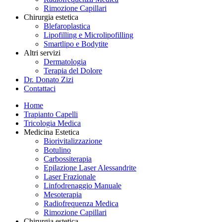
Rimozione Capillari
Chirurgia estetica
Blefaroplastica
Lipofilling e Microlipofilling
Smartlipo e Bodytite
Altri servizi
Dermatologia
Terapia del Dolore
Dr. Donato Zizi
Contattaci
Home
Trapianto Capelli
Tricologia Medica
Medicina Estetica
Biorivitalizzazione
Botulino
Carbossiterapia
Epilazione Laser Alessandrite
Laser Frazionale
Linfodrenaggio Manuale
Mesoterapia
Radiofrequenza Medica
Rimozione Capillari
Chirurgia estetica