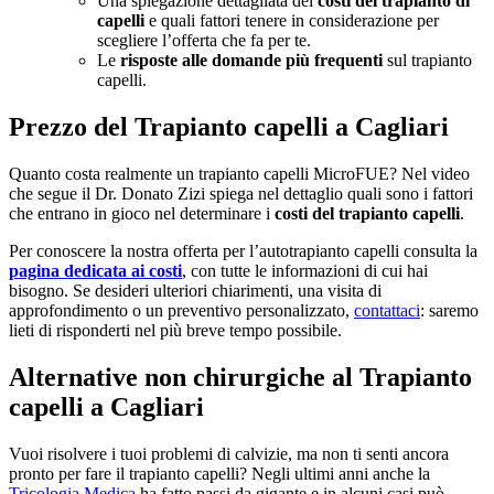
Una spiegazione dettagliata dei
costi del trapianto di
capelli
e quali fattori tenere in considerazione per
scegliere l’offerta che fa per te.
Le
risposte alle domande più frequenti
sul trapianto
capelli.
Prezzo del Trapianto capelli a Cagliari
Quanto costa realmente un trapianto capelli MicroFUE? Nel video
che segue il Dr. Donato Zizi spiega nel dettaglio quali sono i fattori
che entrano in gioco nel determinare i
costi del trapianto capelli
.
Per conoscere la nostra offerta per l’autotrapianto capelli consulta la
pagina dedicata ai costi
, con tutte le informazioni di cui hai
bisogno. Se desideri ulteriori chiarimenti, una visita di
approfondimento o un preventivo personalizzato,
contattaci
: saremo
lieti di risponderti nel più breve tempo possibile.
Alternative non chirurgiche al Trapianto
capelli a Cagliari
Vuoi risolvere i tuoi problemi di calvizie, ma non ti senti ancora
pronto per fare il trapianto capelli? Negli ultimi anni anche la
Tricologia Medica
ha fatto passi da gigante e in alcuni casi può