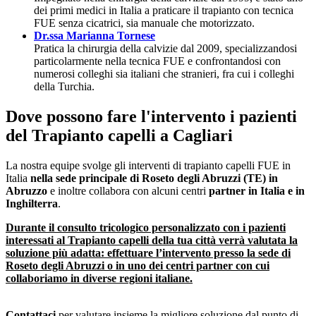
dei primi medici in Italia a praticare il trapianto con tecnica
FUE senza cicatrici, sia manuale che motorizzato.
Dr.ssa Marianna Tornese
Pratica la chirurgia della calvizie dal 2009, specializzandosi
particolarmente nella tecnica FUE e confrontandosi con
numerosi colleghi sia italiani che stranieri, fra cui i colleghi
della Turchia.
Dove possono fare l'intervento i pazienti
del Trapianto capelli a Cagliari
La nostra equipe svolge gli interventi di trapianto capelli FUE in
Italia
nella sede principale di Roseto degli Abruzzi (TE) in
Abruzzo
e inoltre collabora con alcuni centri
partner in Italia e in
Inghilterra
.
Durante il consulto tricologico personalizzato con i pazienti
interessati al Trapianto capelli della tua città verrà valutata la
soluzione più adatta: effettuare l’intervento presso la sede di
Roseto degli Abruzzi o in uno dei centri partner con cui
collaboriamo in diverse regioni italiane.
Contattaci
per valutare insieme la migliore soluzione dal punto di