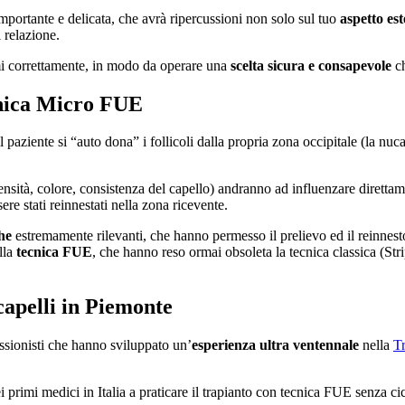
mportante e delicata, che avrà ripercussioni non solo sul tuo
aspetto est
i relazione.
mi correttamente, in modo da operare una
scelta sicura e consapevole
ch
cnica Micro FUE​
il paziente si “auto dona” i follicoli dalla propria zona occipitale (la nu
nsità, colore, consistenza del capello) andranno ad influenzare direttam
re stati reinnestati nella zona ricevente.
he
estremamente rilevanti, che hanno permesso il prelievo ed il reinnes
lla
tecnica FUE
, che hanno reso ormai obsoleta la tecnica classica (Stri
capelli in Piemonte
essionisti che hanno sviluppato un’
esperienza ultra ventennale
nella
Tr
i primi medici in Italia a praticare il trapianto con tecnica FUE senza c