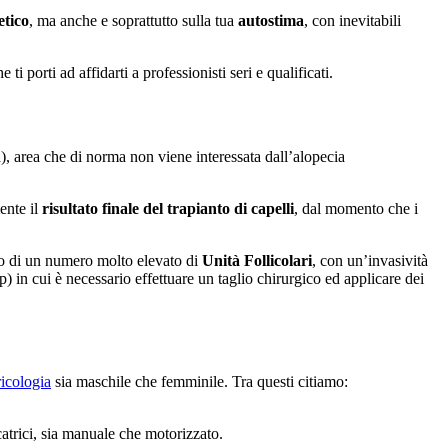
etico
, ma anche e soprattutto sulla tua
autostima
, con inevitabili
e ti porti ad affidarti a professionisti seri e qualificati.
ca), area che di norma non viene interessata dall’alopecia
ente il
risultato finale del trapianto di capelli
, dal momento che i
to di un numero molto elevato di
Unità Follicolari
, con un’invasività
p) in cui è necessario effettuare un taglio chirurgico ed applicare dei
icologia
sia maschile che femminile. Tra questi citiamo:
icatrici, sia manuale che motorizzato.