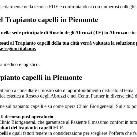
ticolarmente nella tecnica FUE e confrontandosi con numerosi colleghi sia 
el Trapianto capelli in Piemonte
a
nella sede principale di Roseto degli Abruzzi (TE) in Abruzzo
e ino
ssati al Trapianto capelli della tua città verrà valutata la soluzione 
 regioni italiane.
ta medico e logistico.
apianto capelli in Piemonte
vitiamo a consultare il nostro sito di approfondimento dedicato al tema.
ca estetica a Roseto degli Abruzzi e nei Centri Partner in diverse città d’
one sul trapianto capelli e su come opera Clinic Biorigeneral. Sul sito pot
 il
decorso post operatorio
.
linic Biorigeneral, che garantisce al Paziente il massimo confort in tutte 
ultati del trapianto capelli FUE.
pelli
e quali fattori tenere in considerazione per scegliere l’offerta che fa