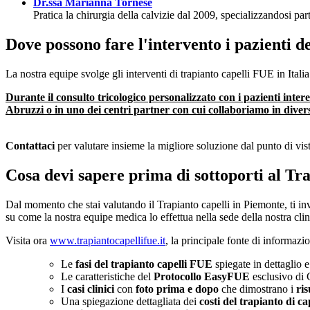
Dr.ssa Marianna Tornese
Pratica la chirurgia della calvizie dal 2009, specializzandosi par
Dove possono fare l'intervento i pazienti d
La nostra equipe svolge gli interventi di trapianto capelli FUE in Itali
Durante il consulto tricologico personalizzato con i pazienti intere
Abruzzi o in uno dei centri partner con cui collaboriamo in diverse
Contattaci
per valutare insieme la migliore soluzione dal punto di vis
Cosa devi sapere prima di sottoporti al Tr
Dal momento che stai valutando il Trapianto capelli in Piemonte, ti in
su come la nostra equipe medica lo effettua nella sede della nostra clini
Visita ora
www.trapiantocapellifue.it
, la principale fonte di informazi
Le
fasi del trapianto capelli FUE
spiegate in dettaglio e
Le caratteristiche del
Protocollo EasyFUE
esclusivo di C
I
casi clinici
con
foto prima e dopo
che dimostrano i
ris
Una spiegazione dettagliata dei
costi del trapianto di ca