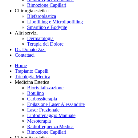
Rimozione Capillari
Chirurgia estetica
Blefaroplastica
Lipofilling e Microlipofilling
Smartlipo e Bodytite
Altri servizi
Dermatologia
Terapia del Dolore
Dr. Donato Zizi
Contattaci
Home
Trapianto Capelli
Tricologia Medica
Medicina Estetica
Biorivitalizzazione
Botulino
Carbossiterapia
Epilazione Laser Alessandrite
Laser Frazionale
Linfodrenaggio Manuale
Mesoterapia
Radiofrequenza Medica
Rimozione Capillari
Chirurgia estetica