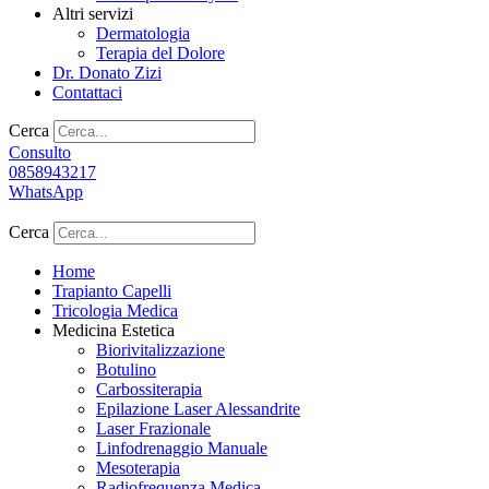
Altri servizi
Dermatologia
Terapia del Dolore
Dr. Donato Zizi
Contattaci
Cerca
Consulto
0858943217
WhatsApp
Cerca
Home
Trapianto Capelli
Tricologia Medica
Medicina Estetica
Biorivitalizzazione
Botulino
Carbossiterapia
Epilazione Laser Alessandrite
Laser Frazionale
Linfodrenaggio Manuale
Mesoterapia
Radiofrequenza Medica