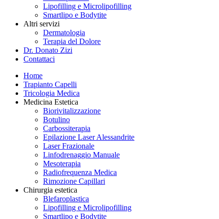
Lipofilling e Microlipofilling
Smartlipo e Bodytite
Altri servizi
Dermatologia
Terapia del Dolore
Dr. Donato Zizi
Contattaci
Home
Trapianto Capelli
Tricologia Medica
Medicina Estetica
Biorivitalizzazione
Botulino
Carbossiterapia
Epilazione Laser Alessandrite
Laser Frazionale
Linfodrenaggio Manuale
Mesoterapia
Radiofrequenza Medica
Rimozione Capillari
Chirurgia estetica
Blefaroplastica
Lipofilling e Microlipofilling
Smartlipo e Bodytite