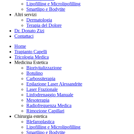
Lipofilling e Microlipofilling
Smartlipo e Bodytite
Altri servizi
Dermatologia
Terapia del Dolore
Dr. Donato Zizi
Contattaci
Home
Trapianto Capelli
Tricologia Medica
Medicina Estetica
Biorivitalizzazione
Botulino
Carbossiterapia
Epilazione Laser Alessandrite
Laser Frazionale
Linfodrenaggio Manuale
Mesoterapia
Radiofrequenza Medica
Rimozione Capillari
Chirurgia estetica
Blefaroplastica
Lipofilling e Microlipofilling
Smartlipo e Bodytite