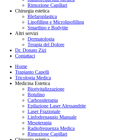
Rimozione Capillari
Chirurgia estetica
Blefaroplastica
Lipofilling e Microlipofilling
Smartlipo e Bodytite
Altri servizi
Dermatologia
Terapia del Dolore
Dr. Donato Zizi
Contattaci
Home
Trapianto Capelli
Tricologia Medica
Medicina Estetica
Biorivitalizzazione
Botulino
Carbossiterapia
Epilazione Laser Alessandrite
Laser Frazionale
Linfodrenaggio Manuale
Mesoterapia
Radiofrequenza Medica
Rimozione Capillari
Chirurgia estetica