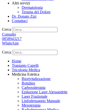
Altri servizi
Dermatologia
Terapia del Dolore
Dr. Donato Zizi
Contattaci
Cerca
Consulto
0858943217
WhatsApp
Cerca
Home
Trapianto Capelli
Tricologia Medica
Medicina Estetica
Biorivitalizzazione
Botulino
Carbossiterapia
Epilazione Laser Alessandrite
Laser Frazionale
Linfodrenaggio Manuale
Mesoterapia
Radiofrequenza Medica