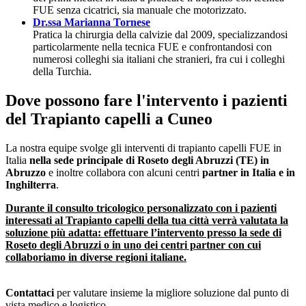
FUE senza cicatrici, sia manuale che motorizzato.
Dr.ssa Marianna Tornese
Pratica la chirurgia della calvizie dal 2009, specializzandosi
particolarmente nella tecnica FUE e confrontandosi con
numerosi colleghi sia italiani che stranieri, fra cui i colleghi
della Turchia.
Dove possono fare l'intervento i pazienti
del Trapianto capelli a Cuneo
La nostra equipe svolge gli interventi di trapianto capelli FUE in
Italia
nella sede principale di Roseto degli Abruzzi (TE) in
Abruzzo
e inoltre collabora con alcuni centri
partner in Italia e in
Inghilterra
.
Durante il consulto tricologico personalizzato con i pazienti
interessati al Trapianto capelli della tua città verrà valutata la
soluzione più adatta: effettuare l’intervento presso la sede di
Roseto degli Abruzzi o in uno dei centri partner con cui
collaboriamo in diverse regioni italiane.
Contattaci
per valutare insieme la migliore soluzione dal punto di
vista medico e logistico.