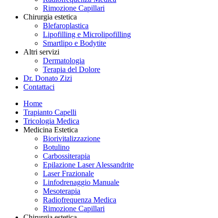
Rimozione Capillari
Chirurgia estetica
Blefaroplastica
Lipofilling e Microlipofilling
Smartlipo e Bodytite
Altri servizi
Dermatologia
Terapia del Dolore
Dr. Donato Zizi
Contattaci
Home
Trapianto Capelli
Tricologia Medica
Medicina Estetica
Biorivitalizzazione
Botulino
Carbossiterapia
Epilazione Laser Alessandrite
Laser Frazionale
Linfodrenaggio Manuale
Mesoterapia
Radiofrequenza Medica
Rimozione Capillari
Chirurgia estetica