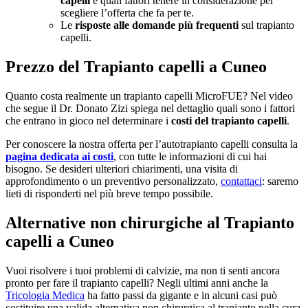
capelli
e quali fattori tenere in considerazione per
scegliere l’offerta che fa per te.
Le
risposte alle domande più frequenti
sul trapianto
capelli.
Prezzo del Trapianto capelli a Cuneo
Quanto costa realmente un trapianto capelli MicroFUE? Nel video
che segue il Dr. Donato Zizi spiega nel dettaglio quali sono i fattori
che entrano in gioco nel determinare i
costi del trapianto capelli
.
Per conoscere la nostra offerta per l’autotrapianto capelli consulta la
pagina dedicata ai costi
, con tutte le informazioni di cui hai
bisogno. Se desideri ulteriori chiarimenti, una visita di
approfondimento o un preventivo personalizzato,
contattaci
: saremo
lieti di risponderti nel più breve tempo possibile.
Alternative non chirurgiche al Trapianto
capelli a Cuneo
Vuoi risolvere i tuoi problemi di calvizie, ma non ti senti ancora
pronto per fare il trapianto capelli? Negli ultimi anni anche la
Tricologia Medica
ha fatto passi da gigante e in alcuni casi può
costituire una valida alternativa non chirurgica al trapianto nella cura