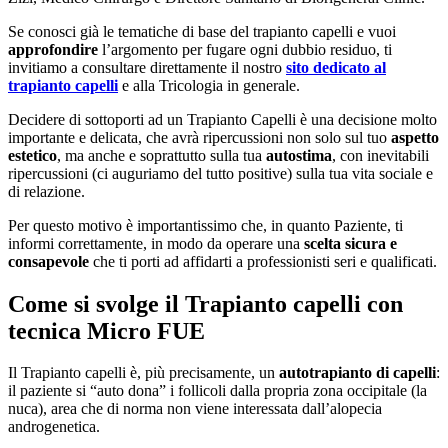
Se conosci già le tematiche di base del trapianto capelli e vuoi
approfondire
l’argomento per fugare ogni dubbio residuo, ti
invitiamo a consultare direttamente il nostro
sito dedicato al
trapianto capelli
e alla Tricologia in generale.
Decidere di sottoporti ad un Trapianto Capelli è una decisione molto
importante e delicata, che avrà ripercussioni non solo sul tuo
aspetto
estetico
, ma anche e soprattutto sulla tua
autostima
, con inevitabili
ripercussioni (ci auguriamo del tutto positive) sulla tua vita sociale e
di relazione.
Per questo motivo è importantissimo che, in quanto Paziente, ti
informi correttamente, in modo da operare una
scelta sicura e
consapevole
che ti porti ad affidarti a professionisti seri e qualificati.
Come si svolge il Trapianto capelli con
tecnica Micro FUE​
Il Trapianto capelli è, più precisamente, un
autotrapianto di capelli
:
il paziente si “auto dona” i follicoli dalla propria zona occipitale (la
nuca), area che di norma non viene interessata dall’alopecia
androgenetica.