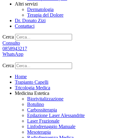
Altri servizi
Dermatologia
Terapia del Dolore
Dr. Donato Zizi
Contattaci
Cerca
Consulto
0858943217
WhatsApp
Cerca
Home
Trapianto Capelli
Tricologia Medica
Medicina Estetica
Biorivitalizzazione
Botulino
Carbossiterapia
Epilazione Laser Alessandrite
Laser Frazionale
Linfodrenaggio Manuale
Mesoterapia
Radiofrequenza Medica