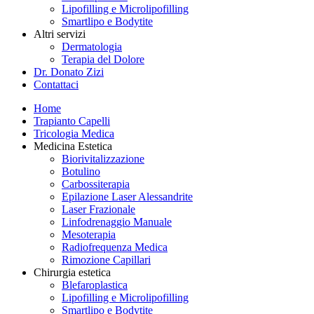
Lipofilling e Microlipofilling
Smartlipo e Bodytite
Altri servizi
Dermatologia
Terapia del Dolore
Dr. Donato Zizi
Contattaci
Home
Trapianto Capelli
Tricologia Medica
Medicina Estetica
Biorivitalizzazione
Botulino
Carbossiterapia
Epilazione Laser Alessandrite
Laser Frazionale
Linfodrenaggio Manuale
Mesoterapia
Radiofrequenza Medica
Rimozione Capillari
Chirurgia estetica
Blefaroplastica
Lipofilling e Microlipofilling
Smartlipo e Bodytite