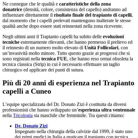
Ne consegue che le qualità e
caratteristiche
della zona
donatrice
(densità, colore, consistenza del capello) andranno ad
influenzare direttamente il
risultato finale del trapianto di capelli
,
dal momento che i capelli prelevati mantengono inalterate le stesse
qualità anche dopo essere stati reinnestati nella zona ricevente.
Negli ultimi anni il Trapianto capelli ha subito delle
evoluzioni
tecniche
estremamente rilevanti, che hanno permesso il prelievo ed
il reinnesto di un numero molto elevato di
Unità Follicolari
, con
un’invasività molto minore. Tutto questo grazie ai progressi che si
sono registrati nella
tecnica FUE
, che hanno reso ormai obsoleta la
tecnica classica (Strip) in cui è necessario effettuare un taglio
chirurgico ed applicare dei punti di sutura.
Più di 20 anni di esperienza nel Trapianto
capelli a Cuneo
L’equipe specializzata del Dr. Donato Zizi è costituita da diversi
professionisti che hanno sviluppato un’
esperienza ultra ventennale
nella
Tricologia
sia maschile che femminile. Tra questi citiamo:
Dr. Donato Zizi
Impegnato nella chirurgia della calvizie dal 1999, è stato uno
dei primi medici in Italia a praticare il trapianto con tecnica